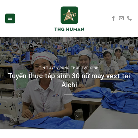
Skip
to
content
TIN TUYỂN DỤNG THỰC TẬP SINH
Tuyển thực tập sinh 30 nữ may vest tại
Aichi