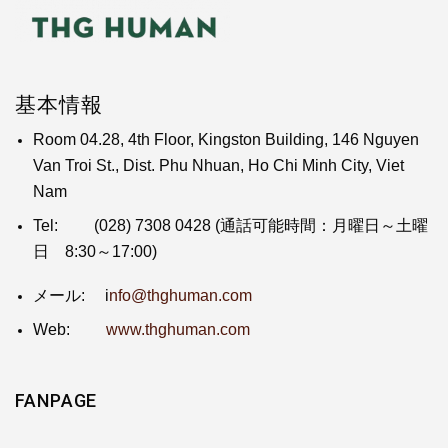
基本情報
Room 04.28, 4th Floor, Kingston Building, 146 Nguyen
Van Troi St., Dist. Phu Nhuan, Ho Chi Minh City, Viet
Nam
Tel:
(028) 7308 0428
(通話可能時間：月曜日～土曜
日 8:30～17:00)
メール: i
nfo@thghuman.com
Web:
www.thghuman.com
FANPAGE