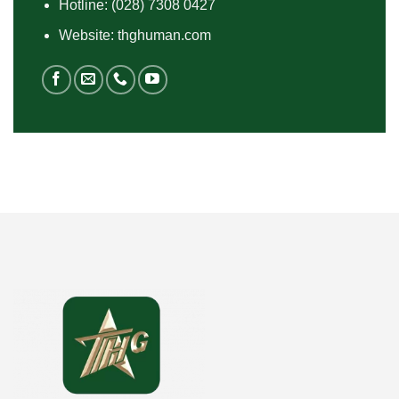
Hotline:
(028) 7308 0427
Website: thghuman.com