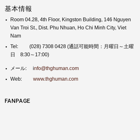
基本情報
Room 04.28, 4th Floor, Kingston Building, 146 Nguyen
Van Troi St., Dist. Phu Nhuan, Ho Chi Minh City, Viet
Nam
Tel:
(028) 7308 0428
(通話可能時間：月曜日～土曜
日 8:30～17:00)
メール: i
nfo@thghuman.com
Web:
www.thghuman.com
FANPAGE