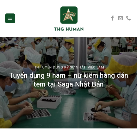
Skip
to
content
TIN TUYỂN DỤNG KỸ SƯ NHẬT
,
VIỆC LÀM
Tuyển dụng 9 nam – nữ kiểm hàng dán
tem tại Saga Nhật Bản