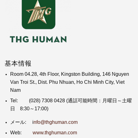
基本情報
Room 04.28, 4th Floor, Kingston Building, 146 Nguyen
Van Troi St., Dist. Phu Nhuan, Ho Chi Minh City, Viet
Nam
Tel:
(028) 7308 0428
(通話可能時間：月曜日～土曜
日 8:30～17:00)
メール: i
nfo@thghuman.com
Web:
www.thghuman.com