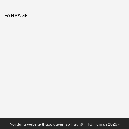
FANPAGE
Nội dung website thuộc quyền sở hữu ©
THG Human
2026 -