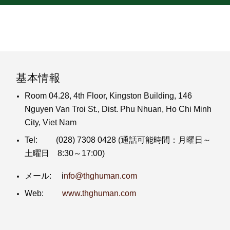
基本情報
Room 04.28, 4th Floor, Kingston Building, 146
Nguyen Van Troi St., Dist. Phu Nhuan, Ho Chi Minh
City, Viet Nam
Tel:
(028) 7308 0428
(通話可能時間：月曜日～
土曜日 8:30～17:00)
メール: i
nfo@thghuman.com
Web:
www.thghuman.com