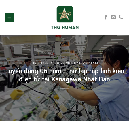
Skip
to
content
TIN TUYỂN DỤNG KỸ SƯ NHẬT
,
VIỆC LÀM
Tuyển dụng 06 nam – nữ lắp ráp linh kiện
điện tử tại Kanagawa Nhật Bản