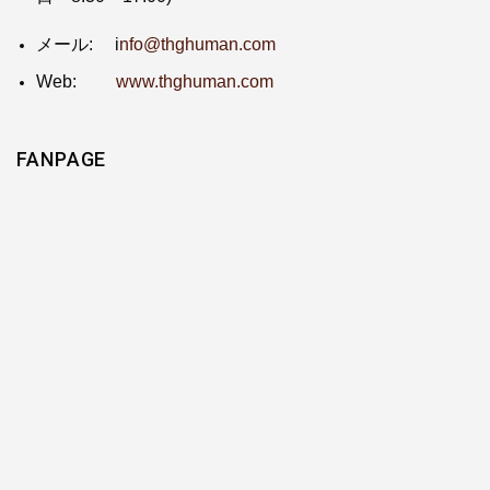
メール: i
nfo@thghuman.com
Web:
www.thghuman.com
FANPAGE