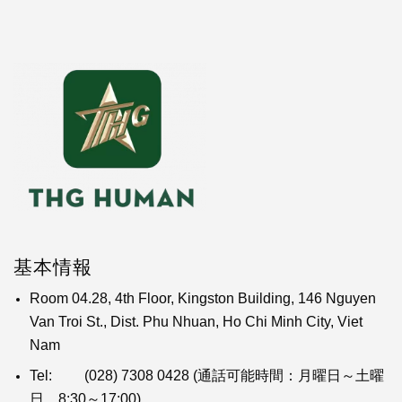
基本情報
Room 04.28, 4th Floor, Kingston Building, 146 Nguyen
Van Troi St., Dist. Phu Nhuan, Ho Chi Minh City, Viet
Nam
Tel:
(028) 7308 0428
(通話可能時間：月曜日～土曜
日 8:30～17:00)