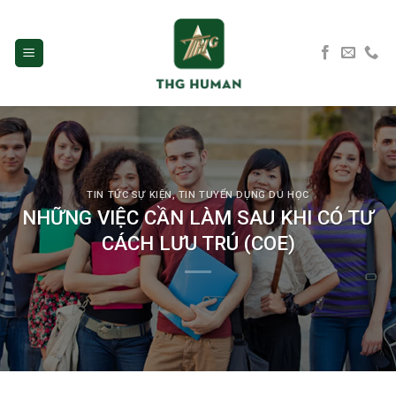
Skip
to
content
TIN TỨC SỰ KIỆN
,
TIN TUYỂN DỤNG DU HỌC
NHỮNG VIỆC CẦN LÀM SAU KHI CÓ TƯ
CÁCH LƯU TRÚ (COE)