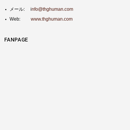
メール: i
nfo@thghuman.com
Web:
www.thghuman.com
FANPAGE