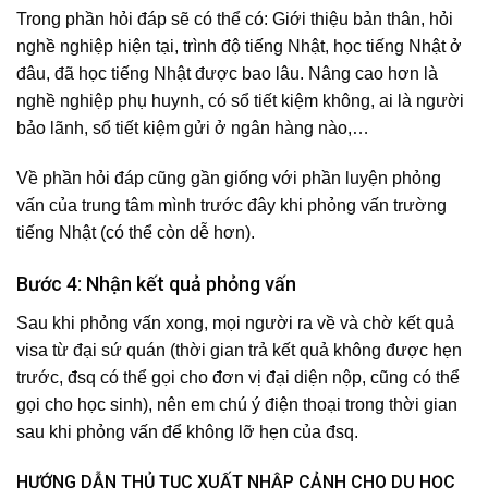
Trong phần hỏi đáp sẽ có thể có: Giới thiệu bản thân, hỏi
nghề nghiệp hiện tại, trình độ tiếng Nhật, học tiếng Nhật ở
đâu, đã học tiếng Nhật được bao lâu. Nâng cao hơn là
nghề nghiệp phụ huynh, có sổ tiết kiệm không, ai là người
bảo lãnh, sổ tiết kiệm gửi ở ngân hàng nào,…
Về phần hỏi đáp cũng gần giống với phần luyện phỏng
vấn của trung tâm mình trước đây khi phỏng vấn trường
tiếng Nhật (có thể còn dễ hơn).
Bước 4: Nhận kết quả phỏng vấn
Sau khi phỏng vấn xong, mọi người ra về và chờ kết quả
visa từ đại sứ quán (thời gian trả kết quả không được hẹn
trước, đsq có thể gọi cho đơn vị đại diện nộp, cũng có thể
gọi cho học sinh), nên em chú ý điện thoại trong thời gian
sau khi phỏng vấn để không lỡ hẹn của đsq.
HƯỚNG DẪN THỦ TỤC XUẤT NHẬP CẢNH CHO DU HỌC