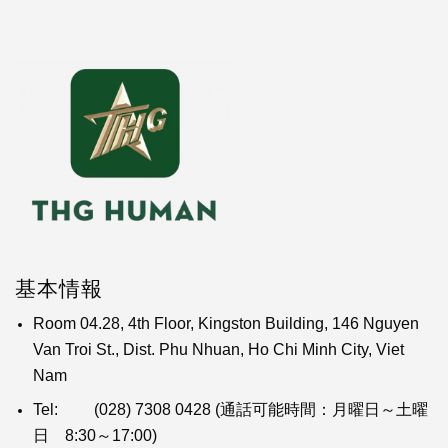
基本情報
Room 04.28, 4th Floor, Kingston Building, 146 Nguyen
Van Troi St., Dist. Phu Nhuan, Ho Chi Minh City, Viet
Nam
Tel:
(028) 7308 0428
(通話可能時間：月曜日～土曜
日 8:30～17:00)