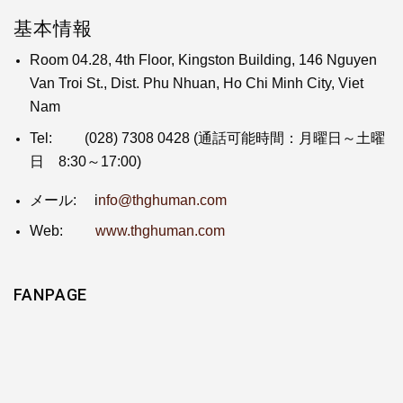
基本情報
Room 04.28, 4th Floor, Kingston Building, 146 Nguyen
Van Troi St., Dist. Phu Nhuan, Ho Chi Minh City, Viet
Nam
Tel:
(028) 7308 0428
(通話可能時間：月曜日～土曜
日 8:30～17:00)
メール: i
nfo@thghuman.com
Web:
www.thghuman.com
FANPAGE